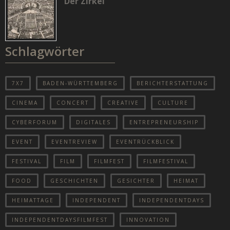
Der Zirkel
Schlagwörter
7X7
BADEN-WÜRTTEMBERG
BERICHTERSTATTUNG
CINEMA
CONCERT
CREATIVE
CULTURE
CYBERFORUM
DIGITALES
ENTREPRENEURSHIP
EVENT
EVENTREVIEW
EVENTRÜCKBLICK
FESTIVAL
FILM
FILMFEST
FILMFESTIVAL
FOOD
GESCHICHTEN
GESICHTER
HEIMAT
HEIMATTAGE
INDEPENDENT
INDEPENDENTDAYS
INDEPENDENTDAYSFILMFEST
INNOVATION