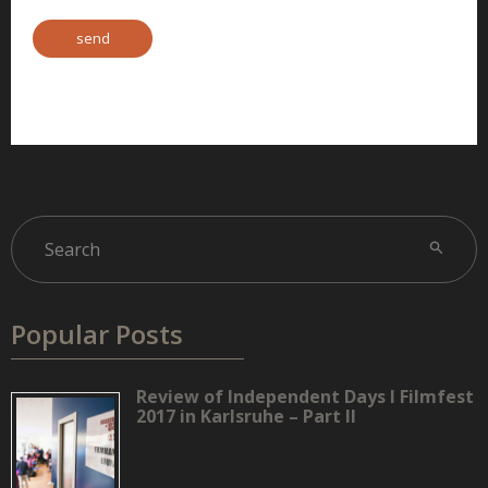
Popular Posts
Review of Independent Days I Filmfest
2017 in Karlsruhe – Part II