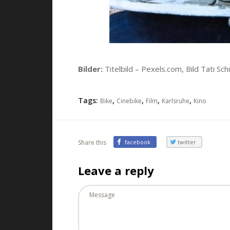
Bilder:
Titelbild – Pexels.com, Bild Tati Sc
Tags:
,
,
,
,
Bike
Cinebike
Film
Karlsruhe
Kino
Share this
facebook
twitter
Leave a reply