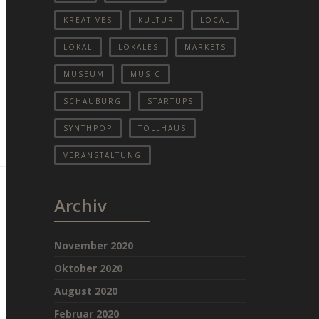
KREATIVES
KULTUR
LOCAL
LOKAL
LOKALES
MARKETS
MUSEUM
MUSIC
SCHAUBURG
STARTUPS
SYNTHPOP
TOLLHAUS
VERANSTALTUNG
Archiv
November 2020
Oktober 2020
August 2020
Februar 2020