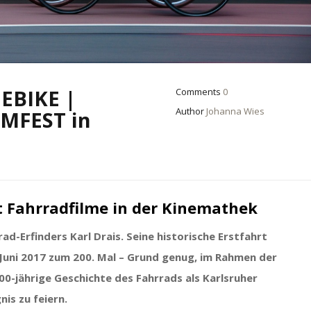
NEBIKE |
Comments
0
Author
Johanna Wies
MFEST in
gt Fahrradfilme in der Kinemathek
ad-Erfinders Karl Drais. Seine historische Erstfahrt
 Juni 2017 zum 200. Mal – Grund genug, im Rahmen der
-jährige Geschichte des Fahrrads als Karlsruher
nis zu feiern.