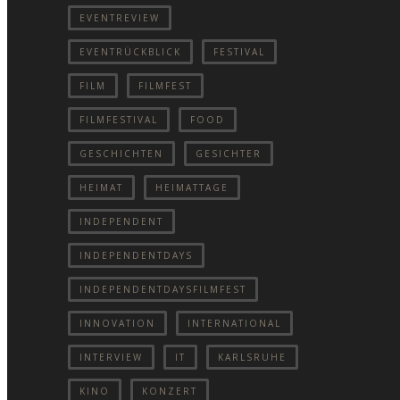
EVENTREVIEW
EVENTRÜCKBLICK
FESTIVAL
FILM
FILMFEST
FILMFESTIVAL
FOOD
GESCHICHTEN
GESICHTER
HEIMAT
HEIMATTAGE
INDEPENDENT
INDEPENDENTDAYS
INDEPENDENTDAYSFILMFEST
INNOVATION
INTERNATIONAL
INTERVIEW
IT
KARLSRUHE
KINO
KONZERT