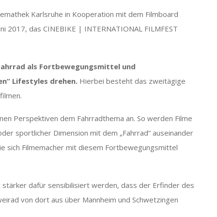
Kinemathek Karlsruhe in Kooperation mit dem Filmboard
. Juni 2017, das CINEBIKE | INTERNATIONAL FILMFEST
 Fahrrad als Fortbewegungsmittel und
n“ Lifestyles drehen.
Hierbei besteht das zweitägige
filmen.
denen Perspektiven dem Fahrradthema an. So werden Filme
r oder sportlicher Dimension mit dem „Fahrrad“ auseinander
 wie sich Filmemacher mit diesem Fortbewegungsmittel
it stärker dafür sensibilisiert werden, dass der Erfinder des
weirad von dort aus über Mannheim und Schwetzingen