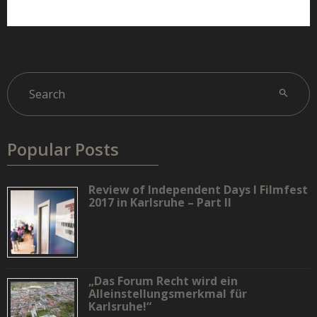
Popular Posts
Review of Independent Days I Filmfest
2017 in Karlsruhe – Part II
„Das Forum Recht wird ein
Alleinstellungsmerkmal für
Karlsruhe!“