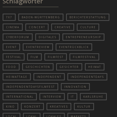
Schlagwörter
7X7
BADEN-WÜRTTEMBERG
BERICHTERSTATTUNG
CINEMA
CONCERT
CREATIVE
CULTURE
CYBERFORUM
DIGITALES
ENTREPRENEURSHIP
EVENT
EVENTREVIEW
EVENTRÜCKBLICK
FESTIVAL
FILM
FILMFEST
FILMFESTIVAL
FOOD
GESCHICHTEN
GESICHTER
HEIMAT
HEIMATTAGE
INDEPENDENT
INDEPENDENTDAYS
INDEPENDENTDAYSFILMFEST
INNOVATION
INTERNATIONAL
INTERVIEW
IT
KARLSRUHE
KINO
KONZERT
KREATIVES
KULTUR
LOCAL
LOKAL
LOKALES
MARKETS