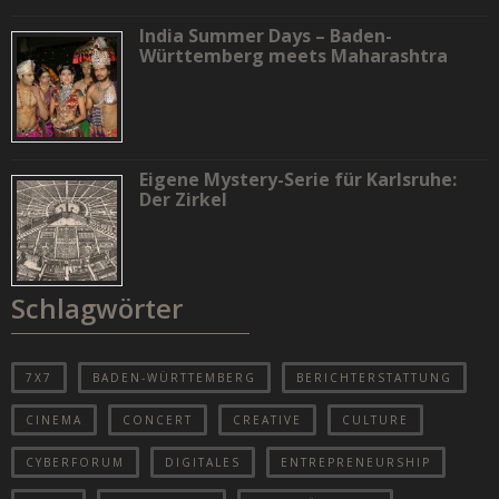
India Summer Days – Baden-
Württemberg meets Maharashtra
Eigene Mystery-Serie für Karlsruhe:
Der Zirkel
Schlagwörter
7X7
BADEN-WÜRTTEMBERG
BERICHTERSTATTUNG
CINEMA
CONCERT
CREATIVE
CULTURE
CYBERFORUM
DIGITALES
ENTREPRENEURSHIP