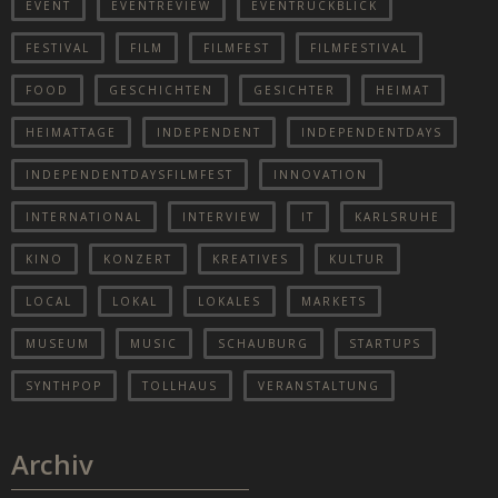
EVENT
EVENTREVIEW
EVENTRÜCKBLICK
FESTIVAL
FILM
FILMFEST
FILMFESTIVAL
FOOD
GESCHICHTEN
GESICHTER
HEIMAT
HEIMATTAGE
INDEPENDENT
INDEPENDENTDAYS
INDEPENDENTDAYSFILMFEST
INNOVATION
INTERNATIONAL
INTERVIEW
IT
KARLSRUHE
KINO
KONZERT
KREATIVES
KULTUR
LOCAL
LOKAL
LOKALES
MARKETS
MUSEUM
MUSIC
SCHAUBURG
STARTUPS
SYNTHPOP
TOLLHAUS
VERANSTALTUNG
Archiv