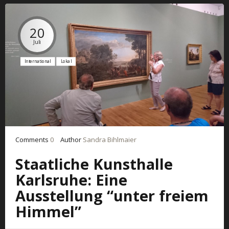
20
Juli
International
Lokal
Comments
0
Author
Sandra Bihlmaier
Staatliche Kunsthalle
Karlsruhe: Eine
Ausstellung “unter freiem
Himmel”