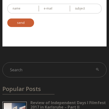
Popular Posts
Review of Independent Days I Filmfest
2017 in Karlsruhe – Part II