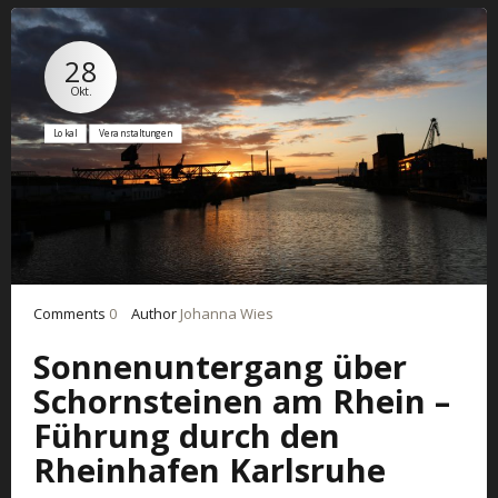
28
Okt.
Lokal
Veranstaltungen
Comments
0
Author
Johanna Wies
Sonnenuntergang über
Schornsteinen am Rhein –
Führung durch den
Rheinhafen Karlsruhe