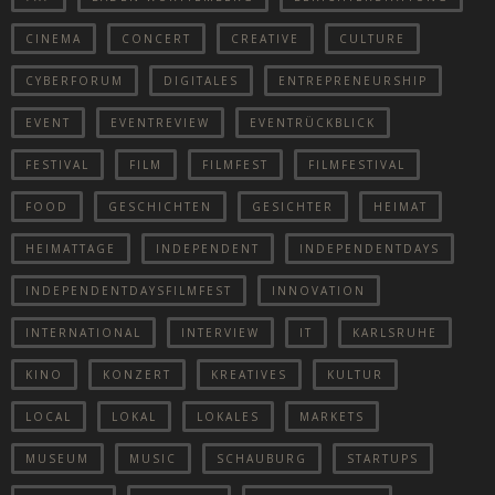
CINEMA
CONCERT
CREATIVE
CULTURE
CYBERFORUM
DIGITALES
ENTREPRENEURSHIP
EVENT
EVENTREVIEW
EVENTRÜCKBLICK
FESTIVAL
FILM
FILMFEST
FILMFESTIVAL
FOOD
GESCHICHTEN
GESICHTER
HEIMAT
HEIMATTAGE
INDEPENDENT
INDEPENDENTDAYS
INDEPENDENTDAYSFILMFEST
INNOVATION
INTERNATIONAL
INTERVIEW
IT
KARLSRUHE
KINO
KONZERT
KREATIVES
KULTUR
LOCAL
LOKAL
LOKALES
MARKETS
MUSEUM
MUSIC
SCHAUBURG
STARTUPS