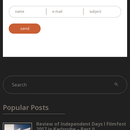
Popular Posts
Review of Independent Days I Filmfest
2017 in Karlsruhe – Part II