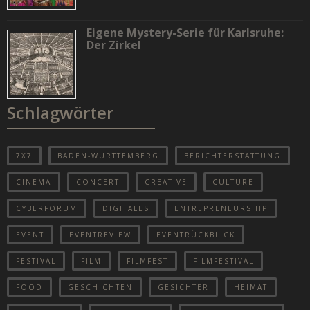
Eigene Mystery-Serie für Karlsruhe:
Der Zirkel
Schlagwörter
7X7
BADEN-WÜRTTEMBERG
BERICHTERSTATTUNG
CINEMA
CONCERT
CREATIVE
CULTURE
CYBERFORUM
DIGITALES
ENTREPRENEURSHIP
EVENT
EVENTREVIEW
EVENTRÜCKBLICK
FESTIVAL
FILM
FILMFEST
FILMFESTIVAL
FOOD
GESCHICHTEN
GESICHTER
HEIMAT