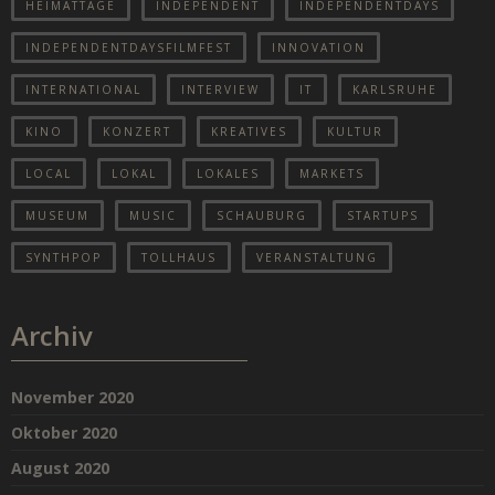
HEIMATTAGE
INDEPENDENT
INDEPENDENTDAYS
INDEPENDENTDAYSFILMFEST
INNOVATION
INTERNATIONAL
INTERVIEW
IT
KARLSRUHE
KINO
KONZERT
KREATIVES
KULTUR
LOCAL
LOKAL
LOKALES
MARKETS
MUSEUM
MUSIC
SCHAUBURG
STARTUPS
SYNTHPOP
TOLLHAUS
VERANSTALTUNG
Archiv
November 2020
Oktober 2020
August 2020