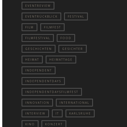
EVENTREVIEW
EVENTRÜCKBLICK
FESTIVAL
FILM
FILMFEST
FILMFESTIVAL
FOOD
GESCHICHTEN
GESICHTER
HEIMAT
HEIMATTAGE
INDEPENDENT
INDEPENDENTDAYS
INDEPENDENTDAYSFILMFEST
INNOVATION
INTERNATIONAL
INTERVIEW
IT
KARLSRUHE
KINO
KONZERT