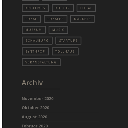
KREATIVES
KULTUR
LOCAL
LOKAL
LOKALES
MARKETS
MUSEUM
MUSIC
SCHAUBURG
STARTUPS
SYNTHPOP
TOLLHAUS
VERANSTALTUNG
Archiv
November 2020
Oktober 2020
August 2020
Februar 2020