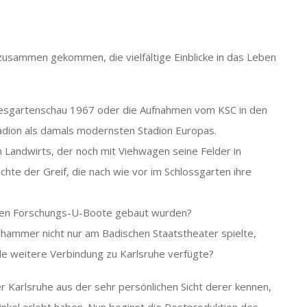
usammen gekommen, die vielfältige Einblicke in das Leben
desgartenschau 1967 oder die Aufnahmen vom KSC in den
adion als damals modernsten Stadion Europas.
n Landwirts, der noch mit Viehwagen seine Felder in
chte der Greif, die nach wie vor im Schlossgarten ihre
fen Forschungs-U-Boote gebaut wurden?
rhammer nicht nur am Badischen Staatstheater spielte,
e weitere Verbindung zu Karlsruhe verfügte?
er Karlsruhe aus der sehr persönlichen Sicht derer kennen,
winkel erlebt haben. Nun beginnt die Postproduktion des