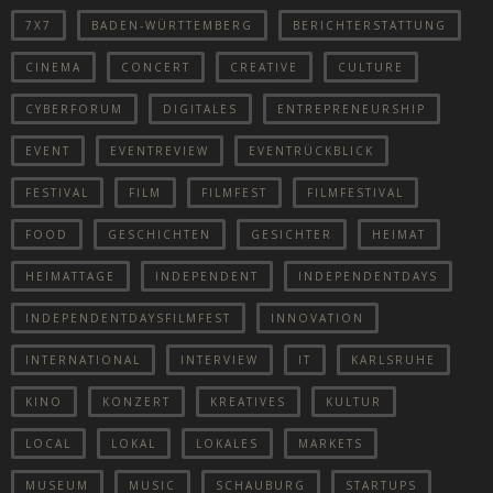
7X7
BADEN-WÜRTTEMBERG
BERICHTERSTATTUNG
CINEMA
CONCERT
CREATIVE
CULTURE
CYBERFORUM
DIGITALES
ENTREPRENEURSHIP
EVENT
EVENTREVIEW
EVENTRÜCKBLICK
FESTIVAL
FILM
FILMFEST
FILMFESTIVAL
FOOD
GESCHICHTEN
GESICHTER
HEIMAT
HEIMATTAGE
INDEPENDENT
INDEPENDENTDAYS
INDEPENDENTDAYSFILMFEST
INNOVATION
INTERNATIONAL
INTERVIEW
IT
KARLSRUHE
KINO
KONZERT
KREATIVES
KULTUR
LOCAL
LOKAL
LOKALES
MARKETS
MUSEUM
MUSIC
SCHAUBURG
STARTUPS