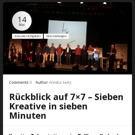
14
Mai
Innovation & Digitales
Veranstaltungen
Comments
0
Author
Annika Seitz
Rückblick auf 7×7 – Sieben
Kreative in sieben
Minuten