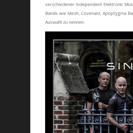
verschiedener Independent Elektronic Mus
Bands wie Mesh, Covenant, Apoptygma Ber
Auswahl zu nennen.