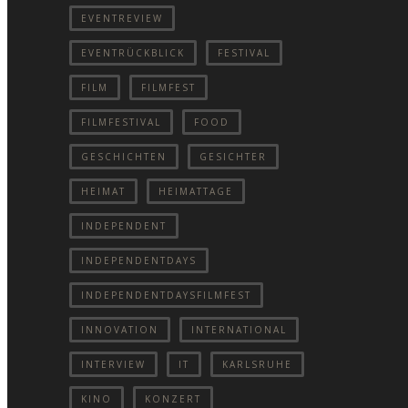
EVENTREVIEW
EVENTRÜCKBLICK
FESTIVAL
FILM
FILMFEST
FILMFESTIVAL
FOOD
GESCHICHTEN
GESICHTER
HEIMAT
HEIMATTAGE
INDEPENDENT
INDEPENDENTDAYS
INDEPENDENTDAYSFILMFEST
INNOVATION
INTERNATIONAL
INTERVIEW
IT
KARLSRUHE
KINO
KONZERT