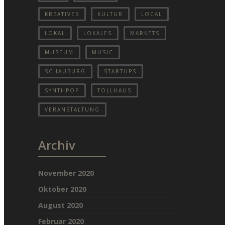
KREATIVES
KULTUR
LOCAL
LOKAL
LOKALES
MARKETS
MUSEUM
MUSIC
SCHAUBURG
STARTUPS
SYNTHPOP
TOLLHAUS
VERANSTALTUNG
Archiv
November 2020
Oktober 2020
August 2020
Februar 2020